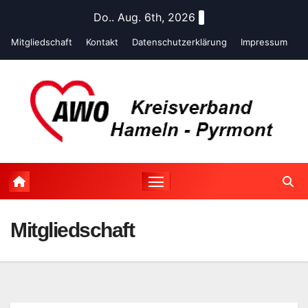
Zum
Do.. Aug. 6th, 2026
Inhalt
Mitgliedschaft
Kontakt
Datenschutz­erklärung
Impressum
springen
Mitgliedschaft