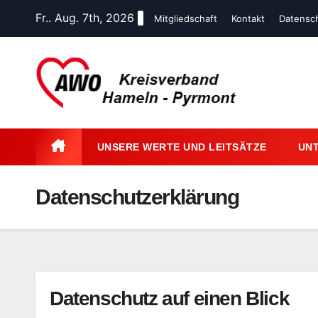
Zum
Fr.. Aug. 7th, 2026
Mitgliedschaft
Kontakt
Datensch
Inhalt
springen
UNSERE WERTE UND LEITSÄTZE
UN
Datenschutz­erklärung
Datenschutz auf einen Blick